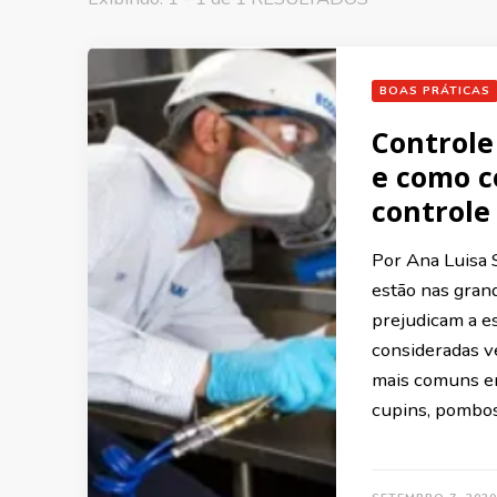
BOAS PRÁTICAS
Controle
e como c
controle
Por Ana Luisa 
estão nas gran
prejudicam a e
consideradas 
mais comuns em
cupins, pombos