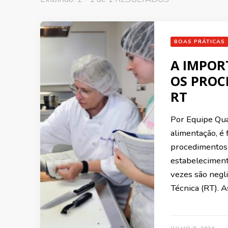
BOAS PRÁTICAS
A IMPOR
OS PROC
RT
Por Equipe Qua
alimentação, é
procedimentos 
estabeleciment
vezes são negl
Técnica (RT). 