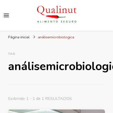
Qualinut
Assessoria e consultoria em higiene e qualidade
Página inicial
análisemicrobiologica
dos alimentos e rotulagem.
TAG
análisemicrobiologi
Exibindo: 1 - 1 de 1 RESULTADOS