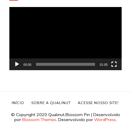
Tocador
de
vídeo
00:00
01:05
INÍCIO
SOBRE A QUALINUT
ACESSE NOSSO SITE!
©️ Copyright 2020 Qualinut.
Blossom Pin | Desenvolvido
por
Blossom Themes
. Desenvolvido por
WordPress
.