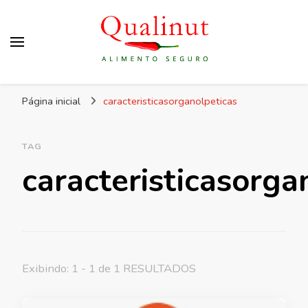
Qualinut
Assessoria e consultoria em higiene e qualidade
Página inicial
caracteristicasorganolpeticas
dos alimentos e rotulagem.
TAG
caracteristicasorga
Exibindo: 1 - 1 de 1 RESULTADOS