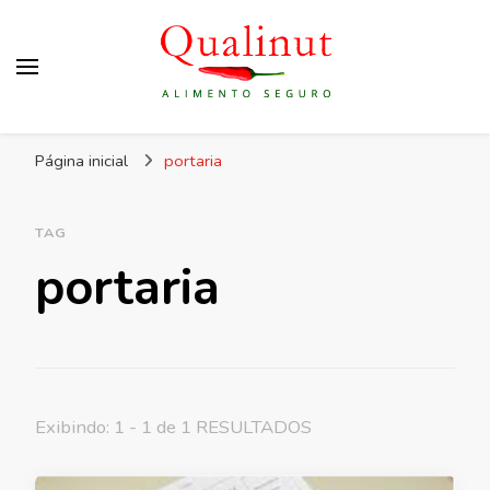
Qualinut
Assessoria e consultoria em higiene e qualidade
Página inicial
portaria
dos alimentos e rotulagem.
TAG
portaria
Exibindo: 1 - 1 de 1 RESULTADOS