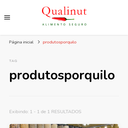
Qualinut
Assessoria e consultoria em higiene e qualidade
Página inicial
produtosporquilo
dos alimentos e rotulagem.
TAG
produtosporquilo
Exibindo: 1 - 1 de 1 RESULTADOS