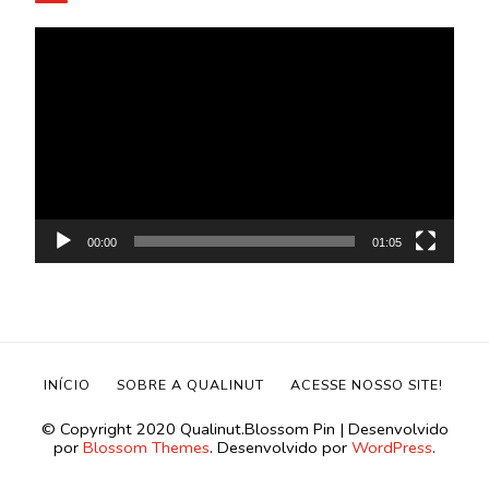
Tocador
de
vídeo
00:00
01:05
INÍCIO
SOBRE A QUALINUT
ACESSE NOSSO SITE!
©️ Copyright 2020 Qualinut.
Blossom Pin | Desenvolvido
por
Blossom Themes
. Desenvolvido por
WordPress
.