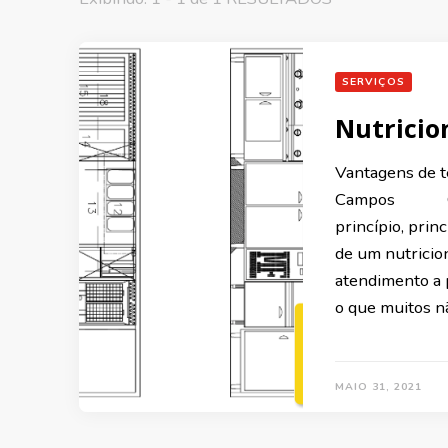
SERVIÇOS
Nutricio
Vantagens de te
Campos O títu
princípio, prin
de um nutricio
atendimento a p
o que muitos 
MAIO 31, 2021