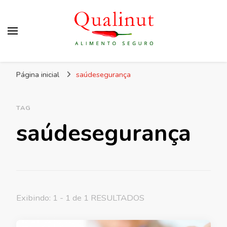
Qualinut
Assessoria e consultoria em higiene e qualidade
Página inicial
saúdesegurança
dos alimentos e rotulagem.
TAG
saúdesegurança
Exibindo: 1 - 1 de 1 RESULTADOS