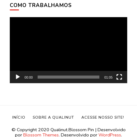
COMO TRABALHAMOS
Tocador
de
vídeo
00:00
01:05
INÍCIO
SOBRE A QUALINUT
ACESSE NOSSO SITE!
©️ Copyright 2020 Qualinut.
Blossom Pin | Desenvolvido
por
Blossom Themes
. Desenvolvido por
WordPress
.