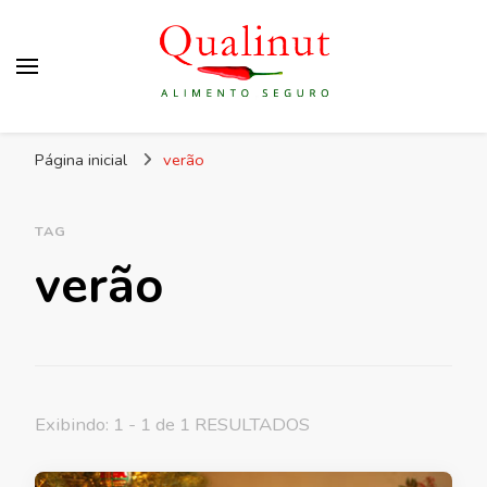
Qualinut
Assessoria e consultoria em higiene e qualidade
Página inicial
verão
dos alimentos e rotulagem.
TAG
verão
Exibindo: 1 - 1 de 1 RESULTADOS