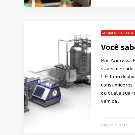
ALIMENTO SEGU
Você sab
Por Andressa 
supermercado, 
UHT em destaqu
consumidores, 
ou qual a sua 
vem da …
JUNHO 2, 2026