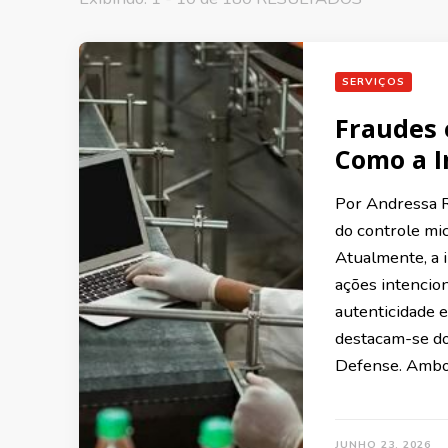
SERVIÇOS
Fraudes 
Como a I
Por Andressa R
do controle mic
Atualmente, a i
ações intencio
autenticidade 
destacam-se do
Defense. Ambo
JUNHO 23, 2026