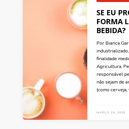
SE EU P
FORMA L
BEBIDA?
Por Bianca Gar
industrializado
finalidade med
Agricultura, P
responsável pe
não sejam de a
(como cerveja, 
MARÇO 24, 2026