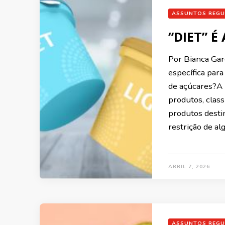
ASSUNTOS REGU
“DIET” É
Por Bianca Gar
específica para
de açúcares?A
produtos, class
produtos desti
restrição de a
ABRIL 7, 2026
ASSUNTOS REGU