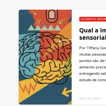
ALIMENTO SEGU
Qual a i
sensoria
Por Tiffany Go
muitas pessoas
pontos são, de 
alimento preci
entregando sabo
estudo de como
MAIO 19, 2026