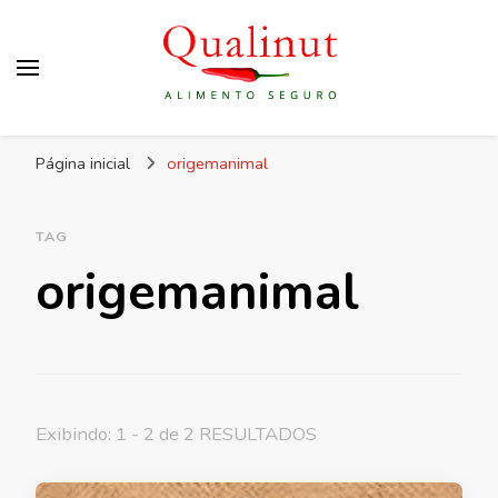
Qualinut
Assessoria e consultoria em higiene e qualidade
Página inicial
origemanimal
dos alimentos e rotulagem.
TAG
origemanimal
Exibindo: 1 - 2 de 2 RESULTADOS