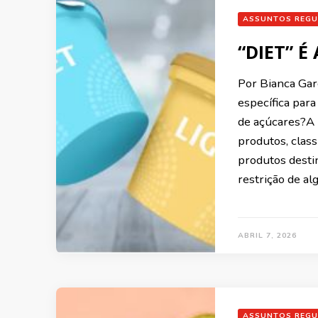
ASSUNTOS REGU
“DIET” É
Por Bianca Gar
específica para
de açúcares?A
produtos, class
produtos desti
restrição de a
ABRIL 7, 2026
ASSUNTOS REGU