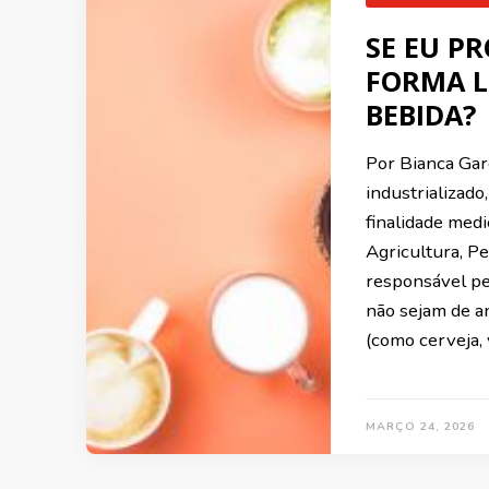
SE EU P
FORMA L
BEBIDA?
Por Bianca Gar
industrializado
finalidade med
Agricultura, P
responsável pe
não sejam de a
(como cerveja, 
MARÇO 24, 2026