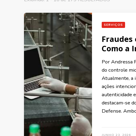
SERVIÇOS
Fraudes 
Como a I
Por Andressa R
do controle mic
Atualmente, a i
ações intencio
autenticidade 
destacam-se do
Defense. Ambo
JUNHO 23, 2026