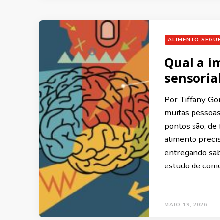
ALIMENTO SEGU
Qual a i
sensoria
Por Tiffany Go
muitas pessoas
pontos são, de 
alimento preci
entregando sabo
estudo de como
MAIO 19, 2026