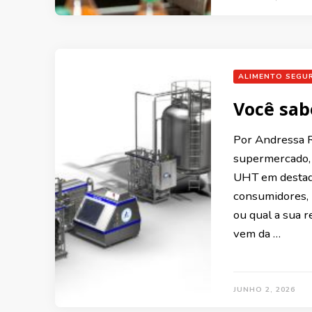
ALIMENTO SEGU
Você sab
Por Andressa 
supermercado, 
UHT em destaqu
consumidores, 
ou qual a sua 
vem da …
JUNHO 2, 2026