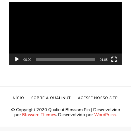
Tocador
de
vídeo
00:00
01:05
INÍCIO
SOBRE A QUALINUT
ACESSE NOSSO SITE!
©️ Copyright 2020 Qualinut.
Blossom Pin | Desenvolvido
por
Blossom Themes
. Desenvolvido por
WordPress
.