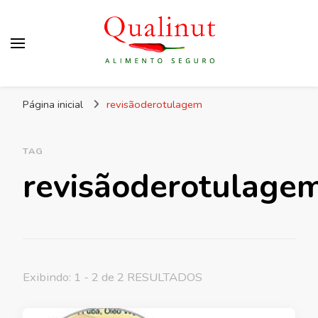
Qualinut
Assessoria e consultoria em higiene e qualidade
Página inicial
revisãoderotulagem
dos alimentos e rotulagem.
TAG
revisãoderotulage
Exibindo: 1 - 2 de 2 RESULTADOS