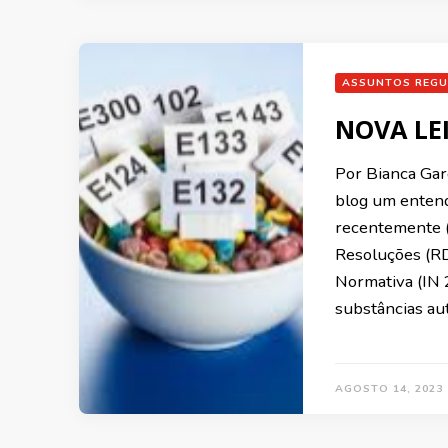
ASSUNTOS REGU
NOVA LE
Por Bianca Ga
blog um entend
recentemente 
Resoluções (R
Normativa (IN 2
substâncias au
AGOSTO 14, 2023