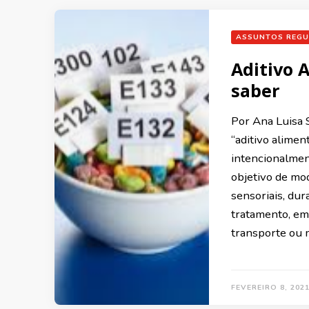
ASSUNTOS REGU
Aditivo 
saber
Por Ana Luis
“aditivo alimen
intencionalmen
objetivo de modi
sensoriais, dur
tratamento, e
transporte ou 
FEVEREIRO 8, 202