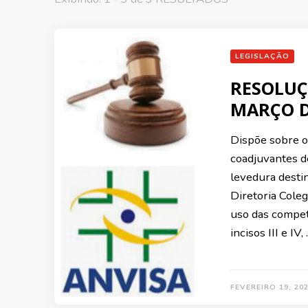
LEGISLAÇÃO
RESOLUÇÃ
MARÇO D
Dispõe sobre o
coadjuvantes d
levedura destin
Diretoria Coleg
uso das competê
incisos III e IV,
FEVEREIRO 19, 20