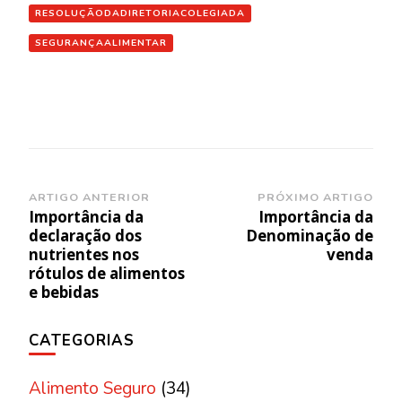
RESOLUÇÃODADIRETORIACOLEGIADA
SEGURANÇAALIMENTAR
Navegação
ARTIGO ANTERIOR
PRÓXIMO ARTIGO
Importância da
Importância da
de
declaração dos
Denominação de
post
nutrientes nos
venda
rótulos de alimentos
e bebidas
CATEGORIAS
Alimento Seguro
(34)