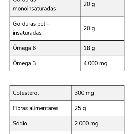
20 g
monoinsaturadas
Gorduras poli-
20 g
insaturadas
Ômega 6
18 g
Ômega 3
4.000 mg
Colesterol
300 mg
Fibras alimentares
25 g
Sódio
2.000 mg