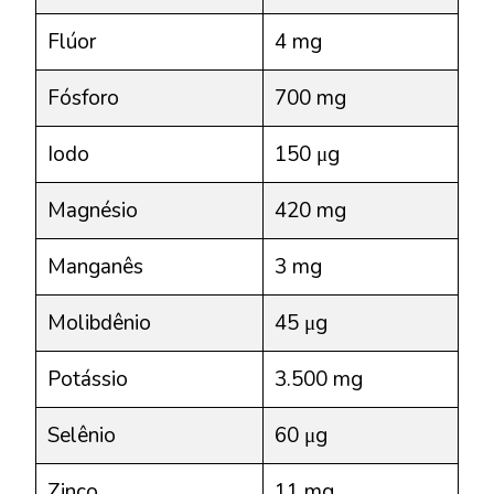
Flúor
4 mg
Fósforo
700 mg
Iodo
150 μg
Magnésio
420 mg
Manganês
3 mg
Molibdênio
45 μg
Potássio
3.500 mg
Selênio
60 μg
Zinco
11 mg