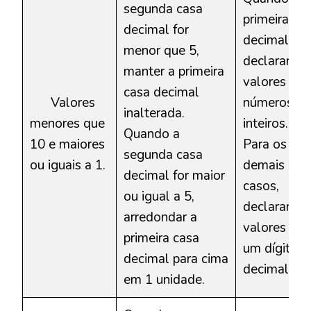
segunda casa
primeira ca
decimal for
decimal for 
menor que 5,
declarar os
manter a primeira
valores em
casa decimal
Valores
números
inalterada.
menores que
inteiros.
Quando a
10 e maiores
Para os
segunda casa
ou iguais a 1.
demais
decimal for maior
casos,
ou igual a 5,
declarar os
arredondar a
valores co
primeira casa
um dígito
decimal para cima
decimal.
em 1 unidade.