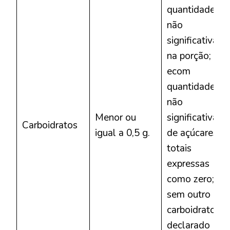
quantidades
não
significativas
na porção;
ecom
quantidades
não
Menor ou
significativas
Carboidratos
igual a 0,5 g.
de açúcares
totais
expressas
como zero; e
sem outro
carboidrato
declarado