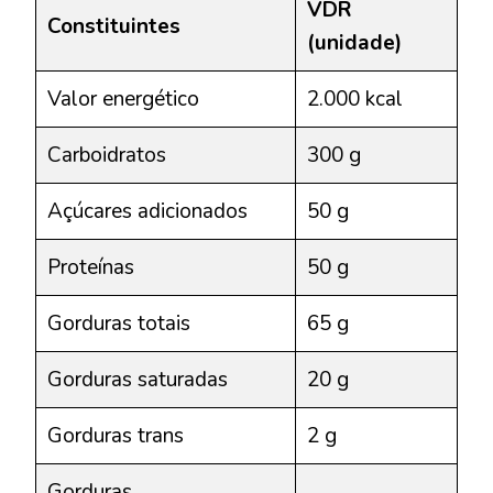
VDR
Constituintes
(unidade)
Valor energético
2.000 kcal
Carboidratos
300 g
Açúcares adicionados
50 g
Proteínas
50 g
Gorduras totais
65 g
Gorduras saturadas
20 g
Gorduras trans
2 g
Gorduras