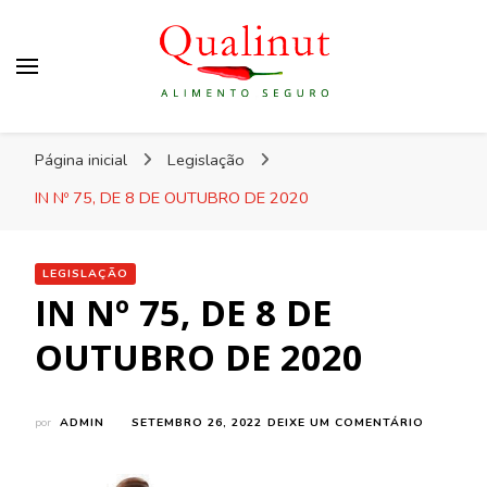
Qualinut
Assessoria e consultoria em higiene e qualidade
Página inicial
Legislação
dos alimentos e rotulagem.
IN Nº 75, DE 8 DE OUTUBRO DE 2020
LEGISLAÇÃO
IN Nº 75, DE 8 DE
OUTUBRO DE 2020
EM
por
ADMIN
SETEMBRO 26, 2022
DEIXE UM COMENTÁRIO
IN
Nº
75,