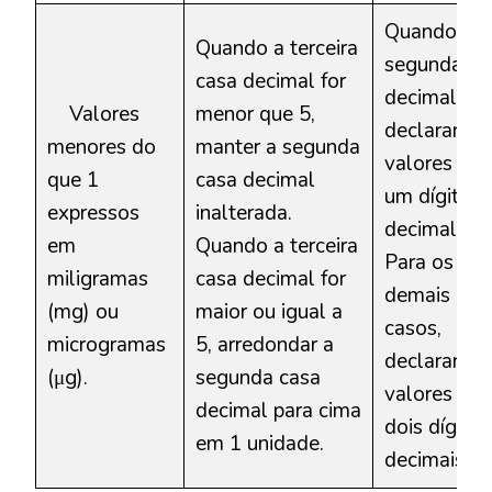
Quando a
Quando a terceira
segunda ca
casa decimal for
decimal for 
Valores
menor que 5,
declarar os
menores do
manter a segunda
valores co
que 1
casa decimal
um dígito
expressos
inalterada.
decimal.
em
Quando a terceira
Para os
miligramas
casa decimal for
demais
(mg) ou
maior ou igual a
casos,
microgramas
5, arredondar a
declarar os
(μg).
segunda casa
valores co
decimal para cima
dois dígitos
em 1 unidade.
decimais.