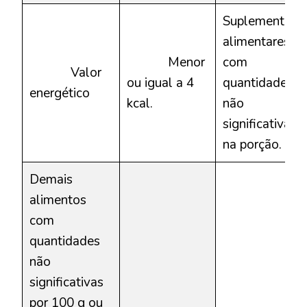
Suplementos
alimentares
Menor
com
Valor
ou igual a 4
quantidades
energético
kcal.
não
significativas
na porção.
Demais
alimentos
com
quantidades
não
significativas
por 100 g ou