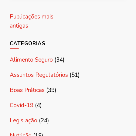
Navegação
Publicações mais
por
antigas
posts
CATEGORIAS
Alimento Seguro
(34)
Assuntos Regulatórios
(51)
Boas Práticas
(39)
Covid-19
(4)
Legislação
(24)
Nutrição
(18)