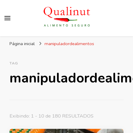
Qualinut
Assessoria e consultoria em higiene e qualidade
Página inicial
manipuladordealimentos
dos alimentos e rotulagem.
TAG
manipuladordealim
Exibindo: 1 - 10 de 180 RESULTADOS