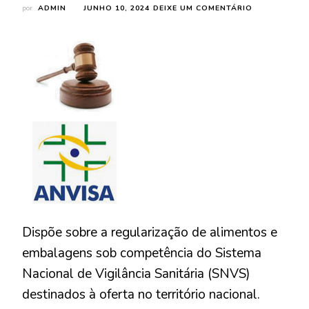
EM
por
ADMIN
JUNHO 10, 2024
DEIXE UM COMENTÁRIO
RESOLUÇÃO
–
RDC
Nº
843,
DE
22
DE
FEVEREIRO
DE
2024
Dispõe sobre a regularização de alimentos e
embalagens sob competência do Sistema
Nacional de Vigilância Sanitária (SNVS)
destinados à oferta no território nacional.