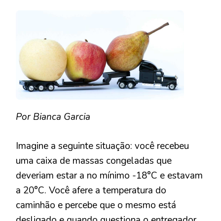
O
MOTOR
TÁ
GASTANDO
BATERIA
DO
CAMINHÃO!
Por Bianca Garcia
Imagine a seguinte situação: você recebeu
uma caixa de massas congeladas que
deveriam estar a no mínimo -18°C e estavam
a 20°C. Você afere a temperatura do
caminhão e percebe que o mesmo está
desligado e quando questiona o entregador,