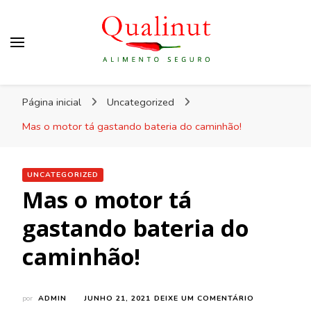
Qualinut
Assessoria e consultoria em higiene e qualidade
Página inicial
Uncategorized
dos alimentos e rotulagem.
Mas o motor tá gastando bateria do caminhão!
UNCATEGORIZED
Mas o motor tá
gastando bateria do
caminhão!
EM
por
ADMIN
JUNHO 21, 2021
DEIXE UM COMENTÁRIO
MAS