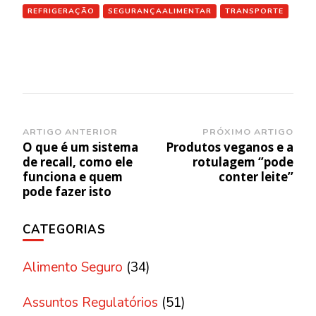
REFRIGERAÇÃO
SEGURANÇAALIMENTAR
TRANSPORTE
Navegação
ARTIGO ANTERIOR
PRÓXIMO ARTIGO
O que é um sistema
Produtos veganos e a
de
de recall, como ele
rotulagem ‘’pode
post
funciona e quem
conter leite’’
pode fazer isto
CATEGORIAS
Alimento Seguro
(34)
Assuntos Regulatórios
(51)