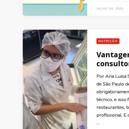
JULHO 26, 2021
NUTRIÇÃO
Vantagen
consulto
Por Ana Luis
de São Paulo d
obrigatoriamen
técnico, e iss
restaurantes, b
profissional. 
…