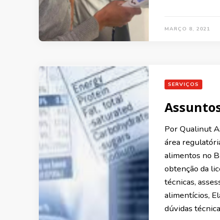
MARÇO 8, 2021
SERVIÇOS
Assuntos
Por Qualinut A
área regulatóri
alimentos no Br
obtenção da li
técnicas, asse
alimentícios, 
dúvidas técnica