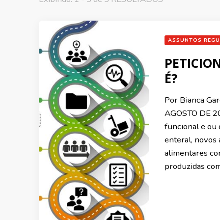
ASSUNTOS REGU
PETICIO
É?
Por Bianca G
AGOSTO DE 201
funcional e ou 
enteral, novos
alimentares co
produzidas com