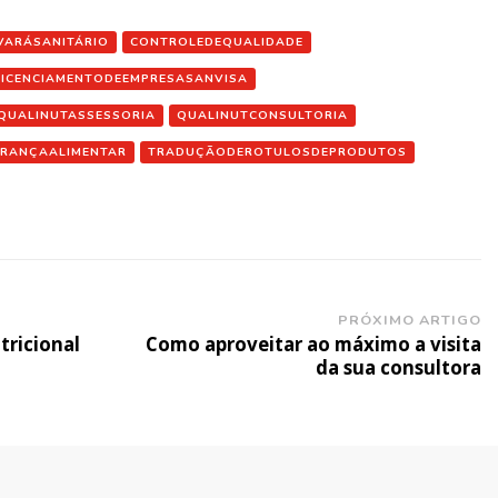
VARÁSANITÁRIO
CONTROLEDEQUALIDADE
LICENCIAMENTODEEMPRESASANVISA
QUALINUTASSESSORIA
QUALINUTCONSULTORIA
RANÇAALIMENTAR
TRADUÇÃODEROTULOSDEPRODUTOS
PRÓXIMO ARTIGO
ricional
Como aproveitar ao máximo a visita
da sua consultora