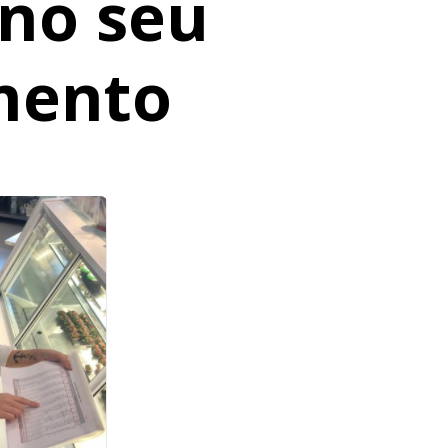
 no seu
mento