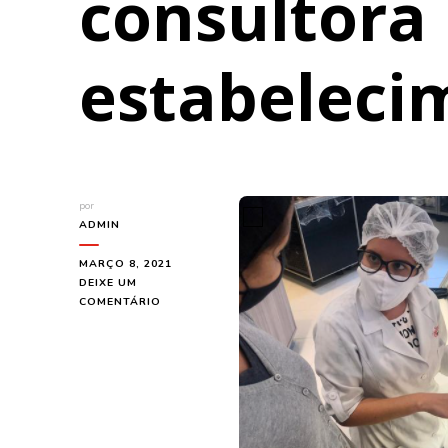
consultora
estabeleci
por
ADMIN
MARÇO 8, 2021
DEIXE UM
EM
COMENTÁRIO
VANTAGENS
DE
SE
TER
UMA
NUTRICIONISTA
CONSULTORA