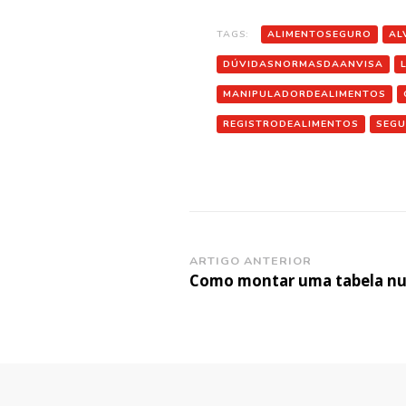
TAGS:
ALIMENTOSEGURO
AL
DÚVIDASNORMASDAANVISA
MANIPULADORDEALIMENTOS
REGISTRODEALIMENTOS
SEGU
Navegação
ARTIGO ANTERIOR
Como montar uma tabela nut
de
post