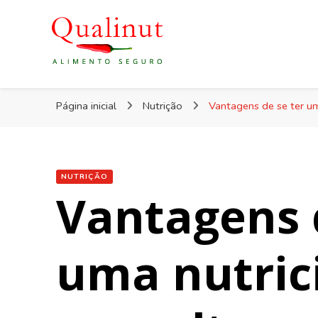
Qualinut
Assessoria e consultoria em higiene e qualidade do
Página inicial
Nutrição
Vantagens de se ter um
NUTRIÇÃO
Vantagens 
uma nutric