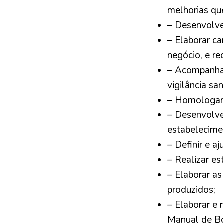
melhorias qu
– Desenvolver
– Elaborar ca
negócio, e re
– Acompanhar 
vigilância san
– Homologar 
– Desenvolve
estabelecime
– Definir e a
– Realizar es
– Elaborar as
produzidos;
– Elaborar e 
Manual de Bo