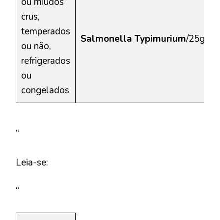
ou miúdos
crus,
temperados
Salmonella Typimurium
/25g
ou não,
refrigerados
ou
congelados
“
Leia-se:
“