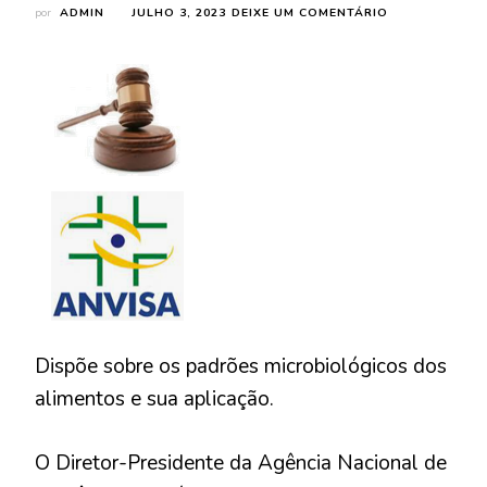
EM
por
ADMIN
JULHO 3, 2023
DEIXE UM COMENTÁRIO
RESOLUÇÃO
–
RDC
Nº
724,
DE
1º
DE
JULHO
DE
2022
–
ANVISA
Dispõe sobre os padrões microbiológicos dos
alimentos e sua aplicação.
O Diretor-Presidente da Agência Nacional de