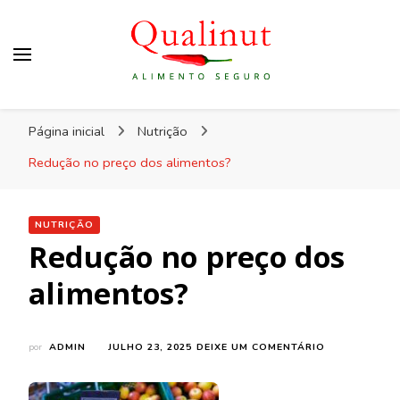
Qualinut
Assessoria e consultoria em higiene e qualidade
Página inicial
Nutrição
dos alimentos e rotulagem.
Redução no preço dos alimentos?
NUTRIÇÃO
Redução no preço dos
alimentos?
EM
por
ADMIN
JULHO 23, 2025
DEIXE UM COMENTÁRIO
REDUÇÃO
NO
PREÇO