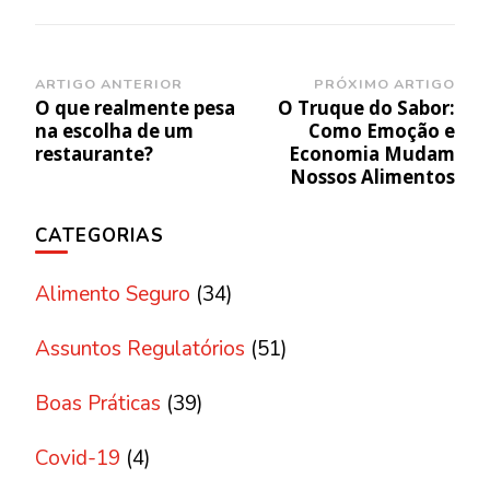
Navegação
ARTIGO ANTERIOR
PRÓXIMO ARTIGO
O que realmente pesa
O Truque do Sabor:
de
na escolha de um
Como Emoção e
post
restaurante?
Economia Mudam
Nossos Alimentos
CATEGORIAS
Alimento Seguro
(34)
Assuntos Regulatórios
(51)
Boas Práticas
(39)
Covid-19
(4)