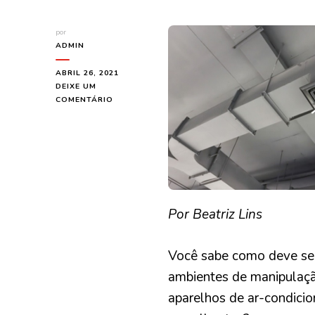
por
ADMIN
ABRIL 26, 2021
DEIXE UM
EM
COMENTÁRIO
COMO
VENTILAR
UMA
COZINHA
INDUSTRIAL?
Por Beatriz Lins
Você sabe como deve ser
ambientes de manipulaçã
aparelhos de ar-condici