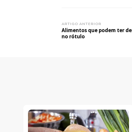
Navegação
ARTIGO ANTERIOR
Alimentos que podem ter d
de
no rótulo
post