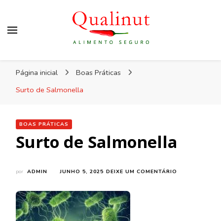
Qualinut
Assessoria e consultoria em higiene e qualidade
Página inicial
Boas Práticas
dos alimentos e rotulagem.
Surto de Salmonella
BOAS PRÁTICAS
Surto de Salmonella
EM
por
ADMIN
JUNHO 5, 2025
DEIXE UM COMENTÁRIO
SURTO
DE
SALMONELLA