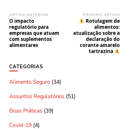
Navegação
ARTIGO ANTERIOR
PRÓXIMO ARTIGO
O impacto
Rotulagem de
de
regulatório para
alimentos:
post
empresas que atuam
atualização sobre a
com suplementos
declaração do
alimentares
corante amarelo
tartrazina
CATEGORIAS
Alimento Seguro
(34)
Assuntos Regulatórios
(51)
Boas Práticas
(39)
Covid-19
(4)