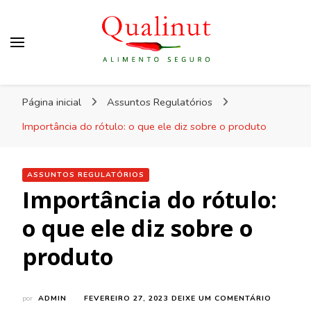
Qualinut
Assessoria e consultoria em higiene e qualidade
Página inicial
Assuntos Regulatórios
dos alimentos e rotulagem.
Importância do rótulo: o que ele diz sobre o produto
ASSUNTOS REGULATÓRIOS
Importância do rótulo:
o que ele diz sobre o
produto
EM
por
ADMIN
FEVEREIRO 27, 2023
DEIXE UM COMENTÁRIO
IMPORTÂ