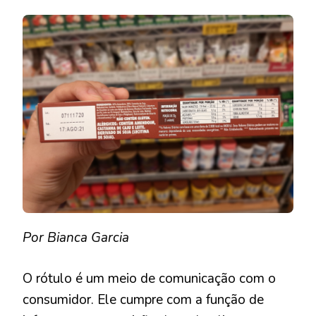
DO
RÓTULO:
O
QUE
ELE
DIZ
SOBRE
O
PRODUT
Por Bianca Garcia
O rótulo é um meio de comunicação com o
consumidor. Ele cumpre com a função de