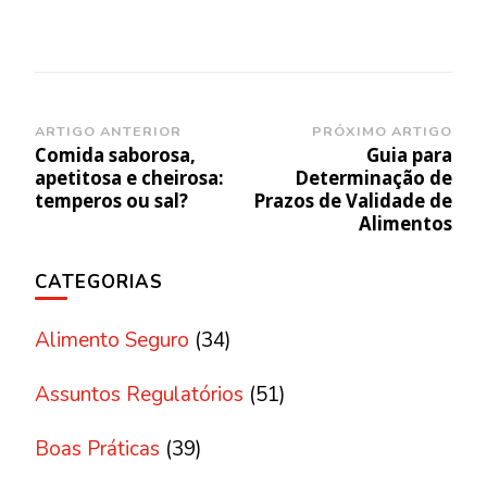
Navegação
ARTIGO ANTERIOR
PRÓXIMO ARTIGO
Comida saborosa,
Guia para
de
apetitosa e cheirosa:
Determinação de
post
temperos ou sal?
Prazos de Validade de
Alimentos
CATEGORIAS
Alimento Seguro
(34)
Assuntos Regulatórios
(51)
Boas Práticas
(39)