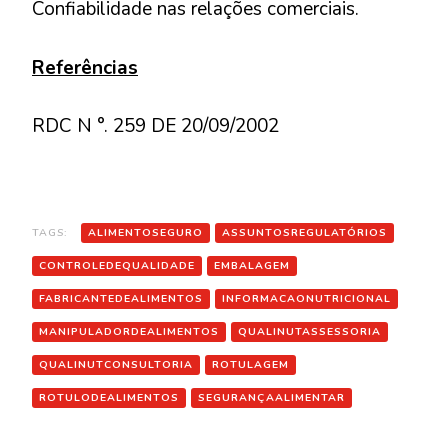
Confiabilidade nas relações comerciais.
Referências
RDC N °. 259 DE 20/09/2002
TAGS:
ALIMENTOSEGURO
ASSUNTOSREGULATÓRIOS
CONTROLEDEQUALIDADE
EMBALAGEM
FABRICANTEDEALIMENTOS
INFORMACAONUTRICIONAL
MANIPULADORDEALIMENTOS
QUALINUTASSESSORIA
QUALINUTCONSULTORIA
ROTULAGEM
ROTULODEALIMENTOS
SEGURANÇAALIMENTAR