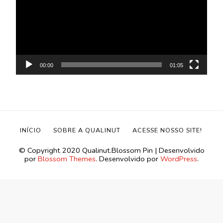
vídeo
00:00
01:05
INÍCIO
SOBRE A QUALINUT
ACESSE NOSSO SITE!
©️ Copyright 2020 Qualinut.
Blossom Pin | Desenvolvido
por
Blossom Themes
. Desenvolvido por
WordPress
.