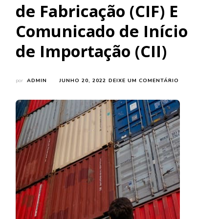
de Fabricação (CIF) E
Comunicado de Início
de Importação (CII)
EM
por
ADMIN
JUNHO 20, 2022
DEIXE UM COMENTÁRIO
REGULARIZA
DE
PRODUTOS
E
SERVIÇOS:
COMUNICAD
DE
INÍCIO
DE
FABRICAÇÃO
(CIF)
E
COMUNICAD
DE